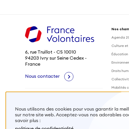
Nos cham
Agenda 2
Culture et
6, rue Truillot - CS 10010
Éducation 
94203 Ivry sur Seine Cedex -
Environne
France
Droits hum
Nous contacter
Collectivit
Mobilités c
Outre-Mer
Santé
Nous utilisons des cookies pour vous garantir la mei
sur notre site web. Acceptez-vous nos adorables co
Mobiliser
savoir plus :
Envoyer de
politique de confidentialité