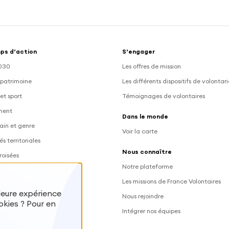
ps d’action
S’engager
030
Les offres de mission
 patrimoine
Les différents dispositifs de volontar
et sport
Témoignages de volontaires
ment
Dans le monde
ain et genre
Voir la carte
és territoriales
Nous connaître
roisées
Notre plateforme
Les missions de France Volontaires
lleure expérience
Nous rejoindre
okies ? Pour en
 des volontaires
Intégrer nos équipes
s volontaires