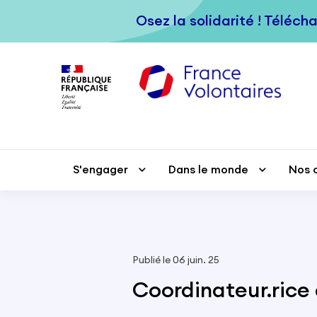
Passer au contenu principal
Osez la solidarité ! Téléch
Osez la solidarité ! Téléch
S'engager
S'engager
Dans le monde
Dans le monde
Nos 
Nos 
Publié le 06 juin. 25
Coordinateur.rice