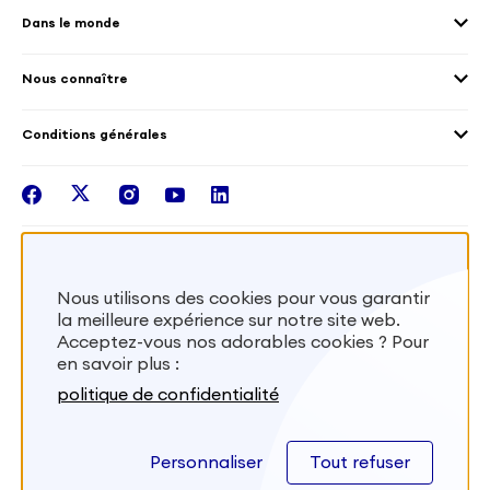
Droits humain et genre
Dans le monde
Les différents dispositifs de volontariat
Collectivités territoriales
Voir la carte
Témoignages de volontaires
Mobilités croisées
Nous connaître
Outre-Mer
Notre plateforme
Conditions générales
Santé
Les missions de France Volontaires
Mentions légales
Nous rejoindre
facebook
twitter
instagram
youtube
linkedin
Intégrer nos équipes
Recevez la lettr'info de France Volontaires
Nous utilisons des cookies pour vous garantir
la meilleure expérience sur notre site web.
S'inscrire
Acceptez-vous nos adorables cookies ? Pour
en savoir plus :
Besoin d’aide? Visitez notre foire aux
politique de confidentialité
questions
Personnaliser
Tout refuser
FAQ