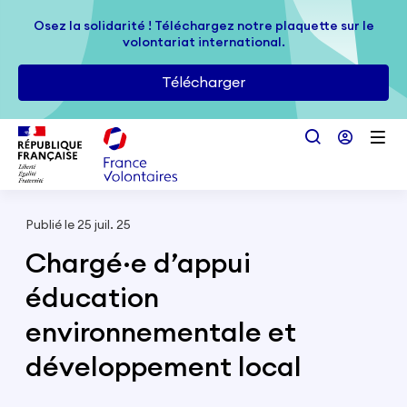
Passer au contenu principal
Osez la solidarité ! Téléchargez notre plaquette sur le
Osez la solidarité ! Téléchargez notre plaquette sur le
volontariat international.
volontariat international.
Télécharger
Télécharger
Publié le 25 juil. 25
Chargé·e d’appui
éducation
environnementale et
développement local