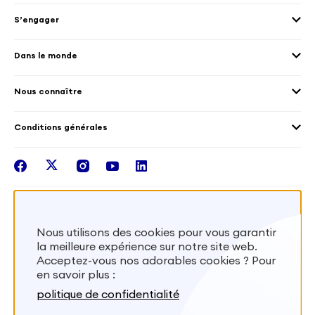
Envoyer des volontaires
Éducation et sport
S’engager
Accueillir des volontaires
Environnement
Les offres de mission
Droits humain et genre
Dans le monde
Les différents dispositifs de volontariat
Collectivités territoriales
Voir la carte
Témoignages de volontaires
Mobilités croisées
Nous connaître
Outre-Mer
Notre plateforme
Conditions générales
Santé
Les missions de France Volontaires
Mentions légales
Nous rejoindre
facebook
twitter
instagram
youtube
linkedin
Intégrer nos équipes
Recevez la lettr'info de France Volontaires
Nous utilisons des cookies pour vous garantir
la meilleure expérience sur notre site web.
S'inscrire
Acceptez-vous nos adorables cookies ? Pour
en savoir plus :
Besoin d’aide? Visitez notre foire aux
politique de confidentialité
questions