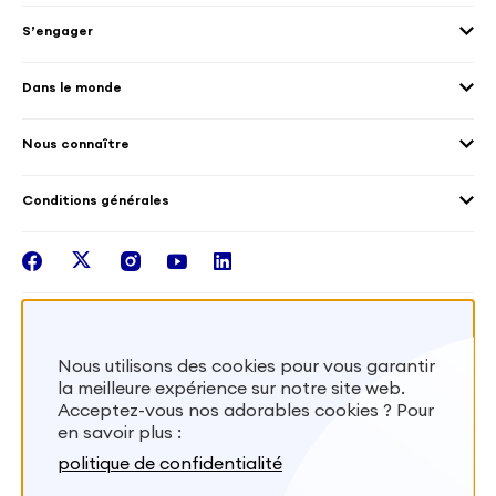
Envoyer des volontaires
Éducation et sport
S’engager
Accueillir des volontaires
Environnement
Les offres de mission
Droits humain et genre
Dans le monde
Les différents dispositifs de volontariat
Collectivités territoriales
Voir la carte
Témoignages de volontaires
Mobilités croisées
Nous connaître
Outre-Mer
Notre plateforme
Conditions générales
Santé
Les missions de France Volontaires
Mentions légales
Nous rejoindre
facebook
twitter
instagram
youtube
linkedin
Intégrer nos équipes
Recevez la lettr'info de France Volontaires
Nous utilisons des cookies pour vous garantir
la meilleure expérience sur notre site web.
S'inscrire
Acceptez-vous nos adorables cookies ? Pour
en savoir plus :
Besoin d’aide? Visitez notre foire aux
politique de confidentialité
questions