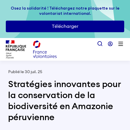
Passer au contenu principal
Osez la solidarité ! Téléchargez notre plaquette sur le
Osez la solidarité ! Téléchargez notre plaquette sur le
volontariat international.
volontariat international.
Télécharger
Télécharger
Publié le 30 juil. 25
Stratégies innovantes pour
la conservation de la
biodiversité en Amazonie
péruvienne