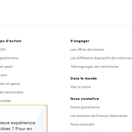
ps d’action
S’engager
030
Les offres de mission
 patrimoine
Les différents dispositifs de volontar
et sport
Témoignages de volontaires
ment
Dans le monde
ain et genre
Voir la carte
és territoriales
Nous connaître
roisées
Notre plateforme
Les missions de France Volontaires
lleure expérience
Nous rejoindre
okies ? Pour en
 des volontaires