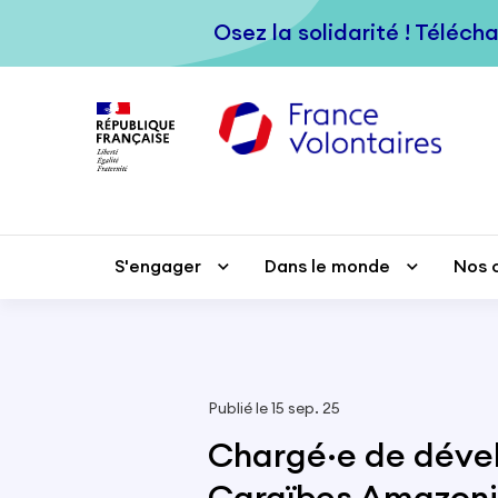
Passer au contenu principal
Osez la solidarité ! Téléch
Osez la solidarité ! Téléch
S'engager
S'engager
Dans le monde
Dans le monde
Nos 
Nos 
Publié le 15 sep. 25
Chargé·e de déve