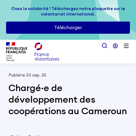
Passer au contenu principal
Osez la solidarité ! Téléchargez notre plaquette sur le
Osez la solidarité ! Téléchargez notre plaquette sur le
volontariat international.
volontariat international.
Télécharger
Télécharger
Publié le 30 sep. 25
Chargé·e de
développement des
coopérations au Cameroun