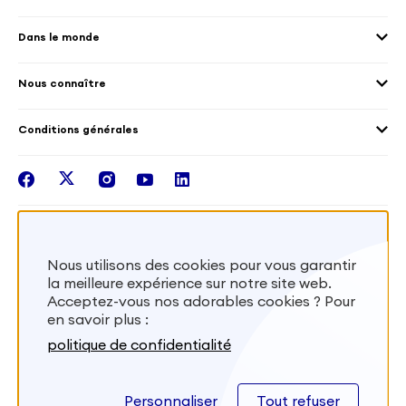
Environnement
Les offres de mission
Droits humain et genre
Dans le monde
Les différents dispositifs de volontariat
Collectivités territoriales
Voir la carte
Témoignages de volontaires
Mobilités croisées
Nous connaître
Outre-Mer
Notre plateforme
Conditions générales
Santé
Les missions de France Volontaires
Mentions légales
Nous rejoindre
facebook
twitter
instagram
youtube
linkedin
Intégrer nos équipes
Recevez la lettr'info de France Volontaires
Nous utilisons des cookies pour vous garantir
la meilleure expérience sur notre site web.
S'inscrire
Acceptez-vous nos adorables cookies ? Pour
en savoir plus :
Besoin d’aide? Visitez notre foire aux
politique de confidentialité
questions
Personnaliser
Tout refuser