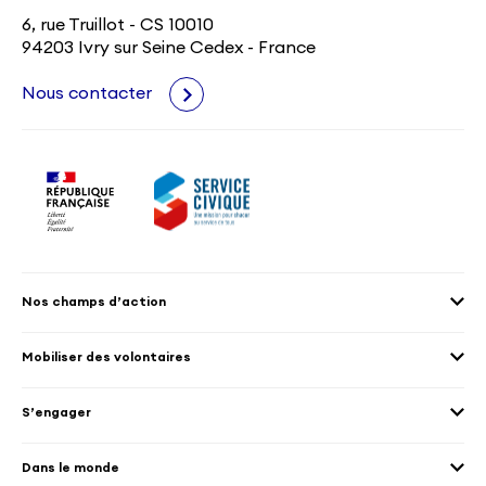
6, rue Truillot - CS 10010
94203 Ivry sur Seine Cedex - France
Nous contacter
Nos champs d’action
Agenda 2030
Mobiliser des volontaires
Culture et patrimoine
Envoyer des volontaires
Éducation et sport
S’engager
Accueillir des volontaires
Environnement
Les offres de mission
Droits humain et genre
Dans le monde
Les différents dispositifs de volontariat