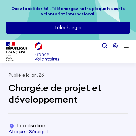
Passer au contenu principal
Osez la solidarité ! Téléchargez notre plaquette sur le
Osez la solidarité ! Téléchargez notre plaquette sur le
volontariat international.
volontariat international.
Télécharger
Télécharger
Publié le 16 jan. 26
Chargé.e de projet et
développement
Localisation
Afrique - Sénégal