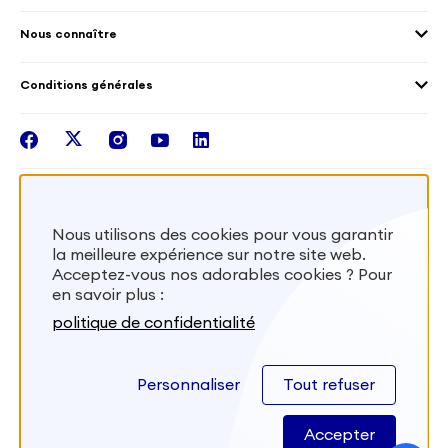
Collectivités territoriales
Voir la carte
Témoignages de volontaires
Mobilités croisées
Nous connaître
Outre-Mer
Notre plateforme
Conditions générales
Santé
Les missions de France Volontaires
Mentions légales
Nous rejoindre
facebook
twitter
instagram
youtube
linkedin
Intégrer nos équipes
Recevez la lettr'info de France Volontaires
Nous utilisons des cookies pour vous garantir
la meilleure expérience sur notre site web.
S'inscrire
Acceptez-vous nos adorables cookies ? Pour
en savoir plus :
Besoin d’aide? Visitez notre foire aux
politique de confidentialité
questions
Personnaliser
Tout refuser
FAQ
Accepter