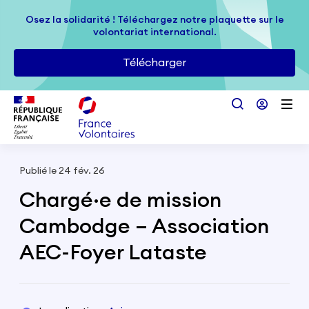
Passer au contenu principal
Osez la solidarité ! Téléchargez notre plaquette sur le
Osez la solidarité ! Téléchargez notre plaquette sur le
volontariat international.
volontariat international.
Télécharger
Télécharger
Publié le 24 fév. 26
Chargé·e de mission
Cambodge – Association
AEC-Foyer Lataste