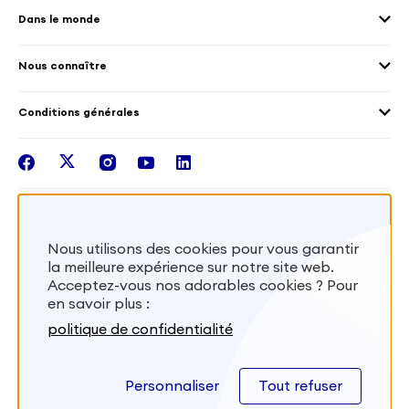
Droits humain et genre
Dans le monde
Les différents dispositifs de volontariat
Collectivités territoriales
Voir la carte
Témoignages de volontaires
Mobilités croisées
Nous connaître
Outre-Mer
Notre plateforme
Conditions générales
Santé
Les missions de France Volontaires
Mentions légales
Nous rejoindre
facebook
twitter
instagram
youtube
linkedin
Intégrer nos équipes
Recevez la lettr'info de France Volontaires
Nous utilisons des cookies pour vous garantir
la meilleure expérience sur notre site web.
S'inscrire
Acceptez-vous nos adorables cookies ? Pour
en savoir plus :
Besoin d’aide? Visitez notre foire aux
politique de confidentialité
questions
Personnaliser
Tout refuser
FAQ