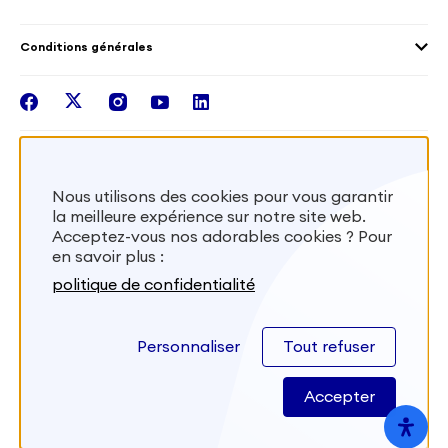
Outre-Mer
Notre plateforme
Conditions générales
Santé
Les missions de France Volontaires
Mentions légales
Nous rejoindre
facebook
twitter
instagram
youtube
linkedin
Intégrer nos équipes
Recevez la lettr'info de France Volontaires
Nous utilisons des cookies pour vous garantir
la meilleure expérience sur notre site web.
S'inscrire
Acceptez-vous nos adorables cookies ? Pour
en savoir plus :
Besoin d’aide? Visitez notre foire aux
politique de confidentialité
questions
Personnaliser
Tout refuser
FAQ
Accepter
Site développé par
Kernix