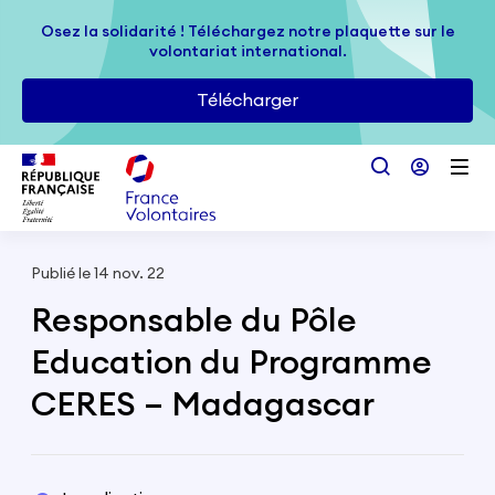
Passer au contenu principal
Osez la solidarité ! Téléchargez notre plaquette sur le
Osez la solidarité ! Téléchargez notre plaquette sur le
volontariat international.
volontariat international.
Télécharger
Télécharger
Publié le 14 nov. 22
Responsable du Pôle
Education du Programme
CERES – Madagascar