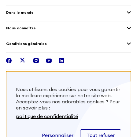
Environnement
Les offres de mission
Droits humain et genre
Dans le monde
Les différents dispositifs de volontariat
Collectivités territoriales
Voir la carte
Témoignages de volontaires
Mobilités croisées
Nous connaître
Outre-Mer
Notre plateforme
Conditions générales
Santé
Les missions de France Volontaires
Mentions légales
Nous rejoindre
facebook
twitter
instagram
youtube
linkedin
Intégrer nos équipes
Recevez la lettr'info de France Volontaires
Nous utilisons des cookies pour vous garantir
la meilleure expérience sur notre site web.
S'inscrire
Acceptez-vous nos adorables cookies ? Pour
en savoir plus :
Besoin d’aide? Visitez notre foire aux
politique de confidentialité
questions
Personnaliser
Tout refuser