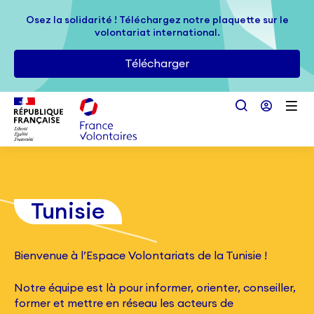
Passer au contenu principal
Osez la solidarité ! Téléchargez notre plaquette sur le
Osez la solidarité ! Téléchargez notre plaquette sur le
volontariat international.
volontariat international.
Télécharger
Télécharger
Tunisie
Bienvenue à l’Espace Volontariats de la Tunisie !
Notre équipe est là pour informer, orienter, conseiller,
former et mettre en réseau les acteurs de