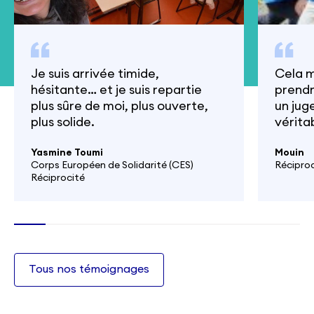
Je suis arrivée timide,
Cela m
hésitante… et je suis repartie
prendr
plus sûre de moi, plus ouverte,
un jug
plus solide.
vérita
maniè
Yasmine Toumi
Mouin
Corps Européen de Solidarité (CES)
Réciproc
Réciprocité
Tous nos témoignages