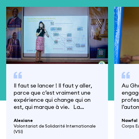
Il faut se lancer ! Il faut y aller,
Au Gha
parce que c’est vraiment une
engagé
expérience qui change qui on
profes
est, qui marque à vie. La
l’auto
gestion des déchets est un défi
six di
majeur pour de nombreuses villes
Alexiane
origin
Nawfal
Volontariat de Solidarité Internationale
Corps Eu
africaines, et Accra ne fait pas
éloign
(VSI)
exception. Avec une population
profes