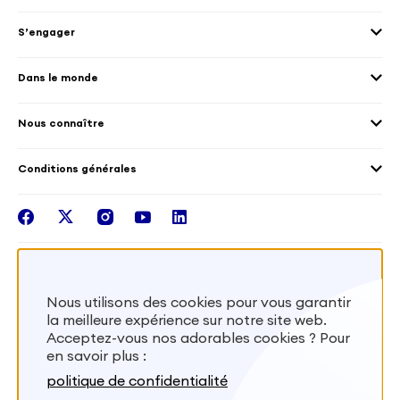
Envoyer des volontaires
Éducation et sport
S’engager
Accueillir des volontaires
Environnement
Les offres de mission
Droits humain et genre
Dans le monde
Les différents dispositifs de volontariat
Collectivités territoriales
Voir la carte
Témoignages de volontaires
Mobilités croisées
Nous connaître
Outre-Mer
Notre plateforme
Conditions générales
Santé
Les missions de France Volontaires
Mentions légales
Nous rejoindre
facebook
twitter
instagram
youtube
linkedin
Intégrer nos équipes
Recevez la lettr'info de France Volontaires
Nous utilisons des cookies pour vous garantir
la meilleure expérience sur notre site web.
S'inscrire
Acceptez-vous nos adorables cookies ? Pour
en savoir plus :
Besoin d’aide? Visitez notre foire aux
politique de confidentialité
questions