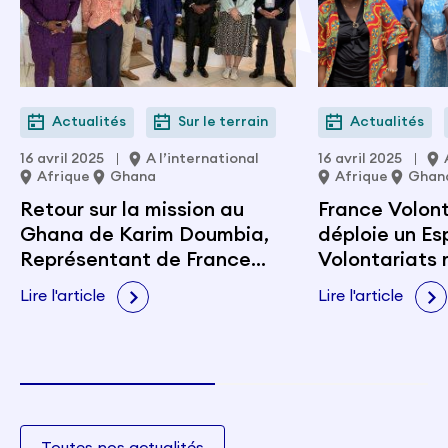
Actualités
Sur le terrain
Actualités
16 avril 2025
A l’international
16 avril 2025
Afrique
Ghana
Afrique
Ghan
Retour sur la mission au
France Volon
Ghana de Karim Doumbia,
déploie un E
Représentant de France
Volontariats 
Volontaires pour l’Afrique de
Sunyani
Lire l'article
Lire l'article
l’Ouest
Toutes nos actualités