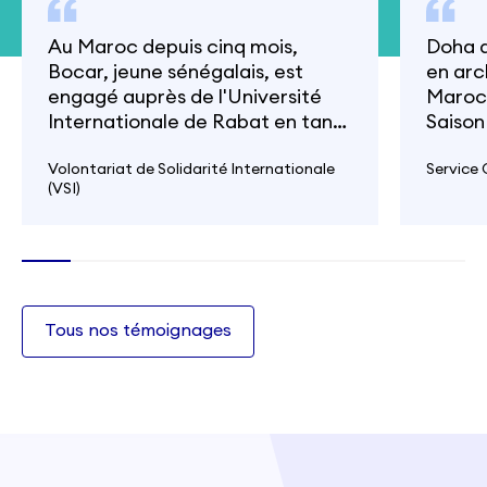
Au Maroc depuis cinq mois,
Doha a
Bocar, jeune sénégalais, est
en arc
engagé auprès de l'Université
Maroc.
Internationale de Rabat en tant
Saison
que secrétaire de rédaction de
une mi
la revue Afrique(s) en
Volontariat de Solidarité Internationale
sein d
Service 
(VSI)
Mouvement. Lié à une action
d'art 
pilote de coopération Sud-Sud,
Elle n
son expérience en tant que VSI,
expéri
il la partage avec quatre autres
volontaires sénégalais.
Tous nos témoignages