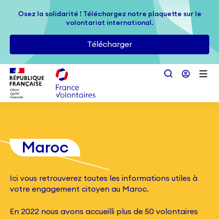
Passer au contenu principal
Osez la solidarité ! Téléchargez notre plaquette sur le
Osez la solidarité ! Téléchargez notre plaquette sur le
volontariat international.
volontariat international.
Télécharger
Télécharger
Maroc
Ici vous retrouverez toutes les informations utiles à
votre engagement citoyen au Maroc.
En 2022 nous avons accueilli plus de 50 volontaires