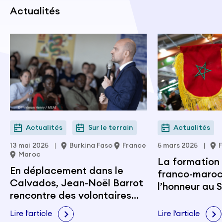
Actualités
Actualités
Sur le terrain
Actualités
13 mai 2025
Burkina Faso
France
5 mars 2025
Maroc
La formation 
En déplacement dans le
franco-maroc
Calvados, Jean-Noël Barrot
l’honneur au 
rencontre des volontaires
l’Agriculture
internationaux à Hérouville-
Lire l'article
Lire l'article
Saint-Clair