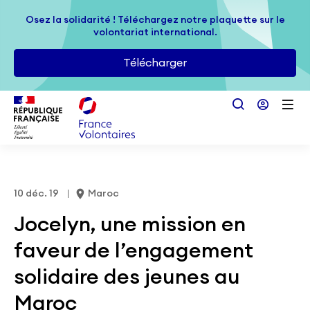
Passer au contenu principal
Osez la solidarité ! Téléchargez notre plaquette sur le
Osez la solidarité ! Téléchargez notre plaquette sur le
volontariat international.
volontariat international.
Télécharger
Télécharger
10 déc. 19
Maroc
Jocelyn, une mission en
faveur de l’engagement
solidaire des jeunes au
Maroc