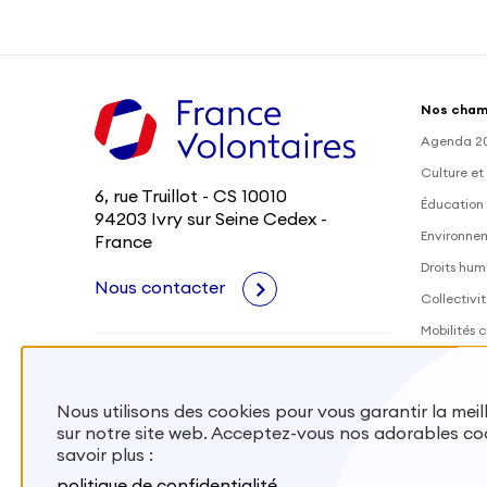
Nos cham
Agenda 2
Culture et
6, rue Truillot - CS 10010
Éducation 
94203 Ivry sur Seine Cedex -
Environne
France
Droits hum
Nous contacter
Collectivit
Mobilités c
Outre-Mer
Santé
Nous utilisons des cookies pour vous garantir la mei
sur notre site web. Acceptez-vous nos adorables co
Mobiliser
savoir plus :
Envoyer de
politique de confidentialité