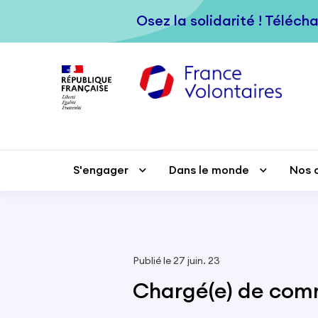
Passer au contenu principal
Osez la solidarité ! Téléch
Osez la solidarité ! Téléch
S'engager
S'engager
Dans le monde
Dans le monde
Nos 
Nos 
Publié le 27 juin. 23
Chargé(e) de com