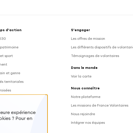
ps d’action
S’engager
030
Les offres de mission
 patrimoine
Les différents dispositifs de volontar
et sport
Témoignages de volontaires
ment
Dans le monde
ain et genre
Voir la carte
és territoriales
Nous connaître
roisées
Notre plateforme
Les missions de France Volontaires
lleure expérience
Nous rejoindre
okies ? Pour en
 des volontaires
Intégrer nos équipes
s volontaires