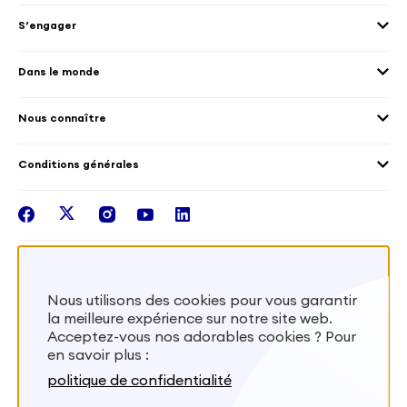
Envoyer des volontaires
Éducation et sport
S’engager
Accueillir des volontaires
Environnement
Les offres de mission
Droits humain et genre
Dans le monde
Les différents dispositifs de volontariat
Collectivités territoriales
Voir la carte
Témoignages de volontaires
Mobilités croisées
Nous connaître
Outre-Mer
Notre plateforme
Conditions générales
Santé
Les missions de France Volontaires
Mentions légales
Nous rejoindre
facebook
twitter
instagram
youtube
linkedin
Intégrer nos équipes
Recevez la lettr'info de France Volontaires
Nous utilisons des cookies pour vous garantir
la meilleure expérience sur notre site web.
S'inscrire
Acceptez-vous nos adorables cookies ? Pour
en savoir plus :
Besoin d’aide? Visitez notre foire aux
politique de confidentialité
questions