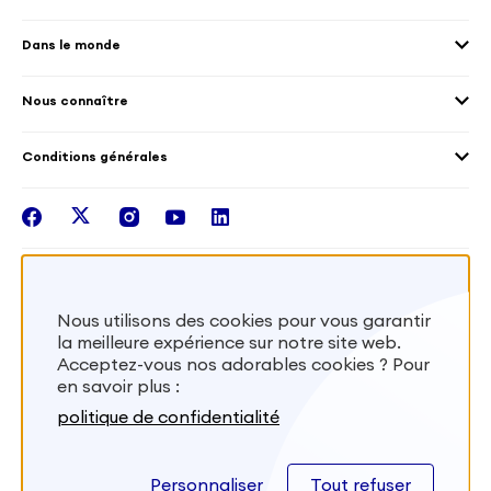
Environnement
Les offres de mission
Droits humain et genre
Dans le monde
Les différents dispositifs de volontariat
Collectivités territoriales
Voir la carte
Témoignages de volontaires
Mobilités croisées
Nous connaître
Outre-Mer
Notre plateforme
Conditions générales
Santé
Les missions de France Volontaires
Mentions légales
Nous rejoindre
facebook
twitter
instagram
youtube
linkedin
Intégrer nos équipes
Recevez la lettr'info de France Volontaires
Nous utilisons des cookies pour vous garantir
la meilleure expérience sur notre site web.
S'inscrire
Acceptez-vous nos adorables cookies ? Pour
en savoir plus :
Besoin d’aide? Visitez notre foire aux
politique de confidentialité
questions
Personnaliser
Tout refuser