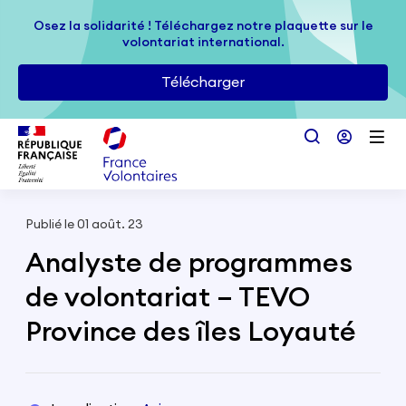
Passer au contenu principal
Osez la solidarité ! Téléchargez notre plaquette sur le
Osez la solidarité ! Téléchargez notre plaquette sur le
volontariat international.
volontariat international.
Télécharger
Télécharger
Publié le 01 août. 23
Analyste de programmes
de volontariat – TEVO
Province des îles Loyauté