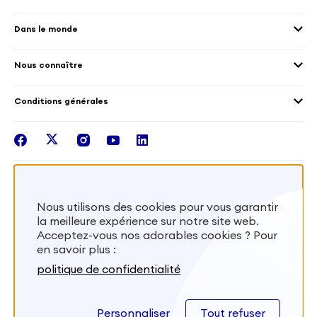
Environnement
Les offres de mission
Droits humain et genre
Dans le monde
Les différents dispositifs de volontariat
Collectivités territoriales
Voir la carte
Témoignages de volontaires
Mobilités croisées
Nous connaître
Outre-Mer
Notre plateforme
Conditions générales
Santé
Les missions de France Volontaires
Mentions légales
Nous rejoindre
facebook
twitter
instagram
youtube
linkedin
Intégrer nos équipes
Recevez la lettr'info de France Volontaires
Nous utilisons des cookies pour vous garantir
la meilleure expérience sur notre site web.
S'inscrire
Acceptez-vous nos adorables cookies ? Pour
en savoir plus :
Besoin d’aide? Visitez notre foire aux
politique de confidentialité
questions
Personnaliser
Tout refuser