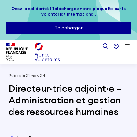
Passer au contenu principal
Osez la solidarité ! Téléchargez notre plaquette sur le
Osez la solidarité ! Téléchargez notre plaquette sur le
volontariat international.
volontariat international.
Télécharger
Télécharger
Publié le 21 mar. 24
Directeur·trice adjoint·e –
Administration et gestion
des ressources humaines