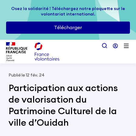
Passer au contenu principal
Osez la solidarité ! Téléchargez notre plaquette sur le
Osez la solidarité ! Téléchargez notre plaquette sur le
volontariat international.
volontariat international.
Télécharger
Télécharger
Publié le 12 fév. 24
Participation aux actions
de valorisation du
Patrimoine Culturel de la
ville d’Ouidah