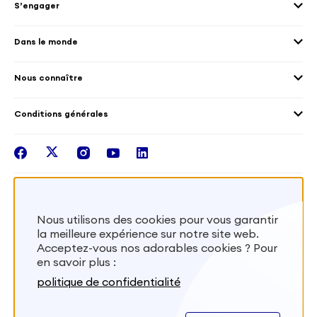
S’engager
Accueillir des volontaires
Environnement
Les offres de mission
Droits humain et genre
Dans le monde
Les différents dispositifs de volontariat
Collectivités territoriales
Voir la carte
Témoignages de volontaires
Mobilités croisées
Nous connaître
Outre-Mer
Notre plateforme
Conditions générales
Santé
Les missions de France Volontaires
Mentions légales
Nous rejoindre
facebook
twitter
instagram
youtube
linkedin
Intégrer nos équipes
Recevez la lettr'info de France Volontaires
Nous utilisons des cookies pour vous garantir
la meilleure expérience sur notre site web.
S'inscrire
Acceptez-vous nos adorables cookies ? Pour
en savoir plus :
Besoin d’aide? Visitez notre foire aux
politique de confidentialité
questions