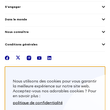
Envoyer des volontaires
Éducation et sport
S’engager
Accueillir des volontaires
Environnement
Les offres de mission
Droits humain et genre
Dans le monde
Les différents dispositifs de volontariat
Collectivités territoriales
Voir la carte
Témoignages de volontaires
Mobilités croisées
Nous connaître
Outre-Mer
Notre plateforme
Conditions générales
Santé
Les missions de France Volontaires
Mentions légales
Nous rejoindre
facebook
twitter
instagram
youtube
linkedin
Intégrer nos équipes
Recevez la lettr'info de France Volontaires
Nous utilisons des cookies pour vous garantir
la meilleure expérience sur notre site web.
S'inscrire
Acceptez-vous nos adorables cookies ? Pour
en savoir plus :
Besoin d’aide? Visitez notre foire aux
politique de confidentialité
questions