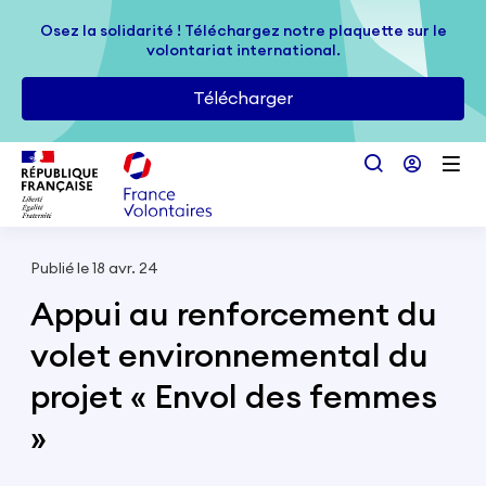
Passer au contenu principal
Osez la solidarité ! Téléchargez notre plaquette sur le
Osez la solidarité ! Téléchargez notre plaquette sur le
volontariat international.
volontariat international.
Télécharger
Télécharger
Publié le 18 avr. 24
Appui au renforcement du
volet environnemental du
projet « Envol des femmes
»