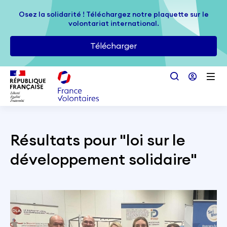
Passer au contenu principal
Osez la solidarité ! Téléchargez notre plaquette sur le
Osez la solidarité ! Téléchargez notre plaquette sur le
volontariat international.
volontariat international.
Télécharger
Télécharger
Résultats pour "
loi sur le
développement solidaire
"