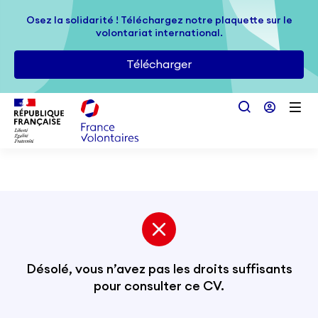
Passer au contenu principal
Osez la solidarité ! Téléchargez notre plaquette sur le
Osez la solidarité ! Téléchargez notre plaquette sur le
volontariat international.
volontariat international.
Télécharger
Télécharger
Désolé, vous n’avez pas les droits suffisants
pour consulter ce CV.