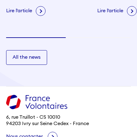
portent les v
citoyenneté e
Lire l'article
Lire l'article
All the news
6, rue Truillot - CS 10010
94203 Ivry sur Seine Cedex - France
Nous contacter