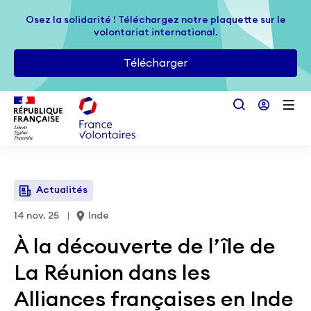
Passer au contenu principal
Osez la solidarité ! Téléchargez notre plaquette sur le
Osez la solidarité ! Téléchargez notre plaquette sur le
volontariat international.
volontariat international.
Télécharger
Télécharger
Actualités
14 nov. 25
Inde
À la découverte de l’île de
La Réunion dans les
Alliances françaises en Inde