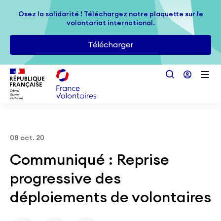
Passer au contenu principal
Osez la solidarité ! Téléchargez notre plaquette sur le
Osez la solidarité ! Téléchargez notre plaquette sur le
volontariat international.
volontariat international.
Télécharger
Télécharger
08 oct. 20
Communiqué : Reprise
progressive des
déploiements de volontaires