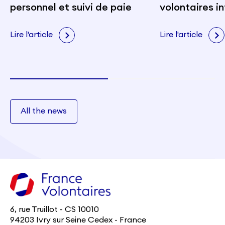
personnel et suivi de paie
volontaires i
portent les v
citoyenneté e
Lire l'article
Lire l'article
All the news
6, rue Truillot - CS 10010
94203 Ivry sur Seine Cedex - France