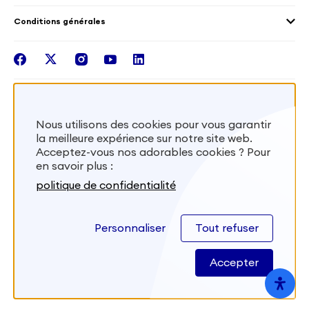
Outre-Mer
Notre plateforme
Conditions générales
Santé
Les missions de France Volontaires
Mentions légales
Nous rejoindre
facebook
twitter
instagram
youtube
linkedin
Intégrer nos équipes
Recevez la lettr'info de France Volontaires
Nous utilisons des cookies pour vous garantir
la meilleure expérience sur notre site web.
S'inscrire
Acceptez-vous nos adorables cookies ? Pour
en savoir plus :
Besoin d’aide? Visitez notre foire aux
politique de confidentialité
questions
Personnaliser
Tout refuser
FAQ
Accepter
Site développé par
Kernix