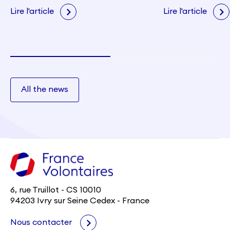
citoyenneté e
Lire l'article
Lire l'article
All the news
6, rue Truillot - CS 10010
94203 Ivry sur Seine Cedex - France
Nous contacter