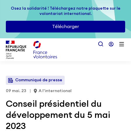
Passer au contenu principal
Osez la solidarité ! Téléchargez notre plaquette sur le
Osez la solidarité ! Téléchargez notre plaquette sur le
volontariat international.
volontariat international.
Télécharger
Télécharger
Communiqué de presse
09 mai. 23
A l’international
Conseil présidentiel du
développement du 5 mai
2023