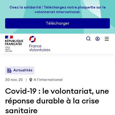
Passer au contenu principal
Osez la solidarité ! Téléchargez notre plaquette sur le
Osez la solidarité ! Téléchargez notre plaquette sur le
volontariat international.
volontariat international.
Télécharger
Télécharger
Actualités
30 nov. 20
A l’international
Covid-19 : le volontariat, une
réponse durable à la crise
sanitaire