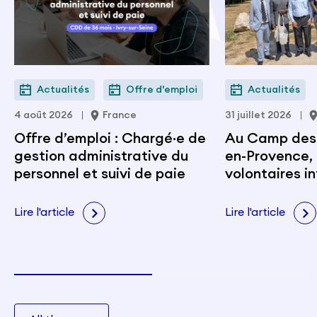
Actualités
Offre d'emploi
Actualités
4 août 2026
France
31 juillet 2026
Offre d’emploi : Chargé·e de
Au Camp des M
gestion administrative du
en-Provence, 
personnel et suivi de paie
volontaires i
portent les v
citoyenneté e
Lire l'article
Lire l'article