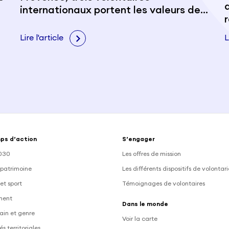
internationaux portent les valeurs de
citoyenneté et de paix
Lire l'article
L
ps d’action
S’engager
030
Les offres de mission
 patrimoine
Les différents dispositifs de volontar
et sport
Témoignages de volontaires
ment
Dans le monde
ain et genre
Voir la carte
és territoriales