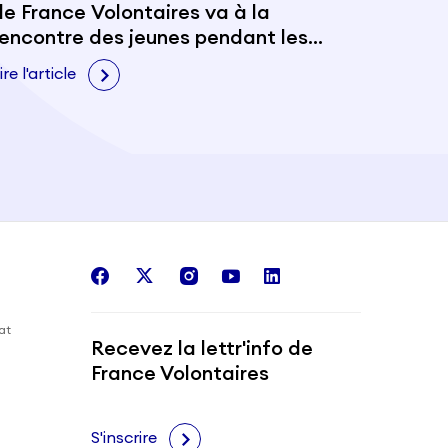
de France Volontaires va à la
rencontre des jeunes pendant les
Evalas
ire l'article
facebook
twitter
instagram
youtube
linkedin
iat
Recevez la lettr'info de
France Volontaires
S'inscrire