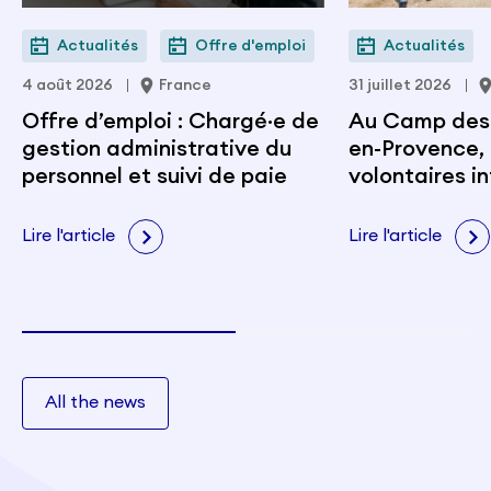
Actualités
Offre d'emploi
Actualités
4 août 2026
France
31 juillet 2026
Offre d’emploi : Chargé·e de
Au Camp des M
gestion administrative du
en-Provence, 
personnel et suivi de paie
volontaires i
portent les v
citoyenneté e
Lire l'article
Lire l'article
All the news