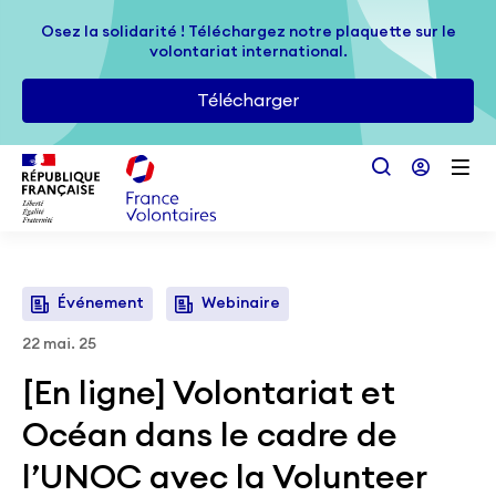
Passer au contenu principal
Osez la solidarité ! Téléchargez notre plaquette sur le
Osez la solidarité ! Téléchargez notre plaquette sur le
volontariat international.
volontariat international.
Télécharger
Télécharger
Événement
Webinaire
22 mai. 25
[En ligne] Volontariat et
Océan dans le cadre de
l’UNOC avec la Volunteer