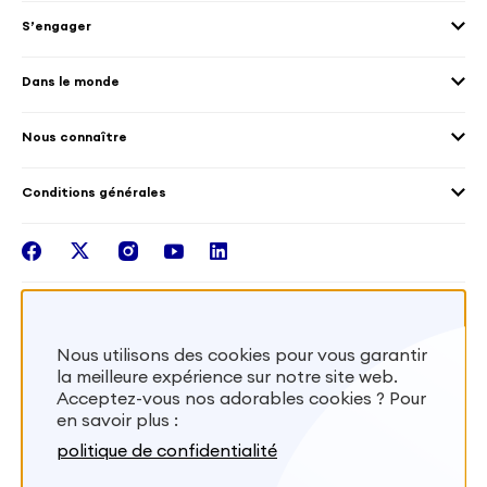
Envoyer des volontaires
Éducation et sport
S’engager
Accueillir des volontaires
Environnement
Les offres de mission
Droits humain et genre
Dans le monde
Les différents dispositifs de volontariat
Collectivités territoriales
Voir la carte
Témoignages de volontaires
Mobilités croisées
Nous connaître
Outre-Mer
Notre plateforme
Conditions générales
Santé
Les missions de France Volontaires
Mentions légales
Nous rejoindre
facebook
twitter
instagram
youtube
linkedin
Intégrer nos équipes
Recevez la lettr'info de France Volontaires
Nous utilisons des cookies pour vous garantir
la meilleure expérience sur notre site web.
S'inscrire
Acceptez-vous nos adorables cookies ? Pour
en savoir plus :
Besoin d’aide? Visitez notre foire aux
politique de confidentialité
questions