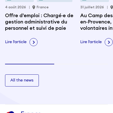
4 août 2026
France
31 juillet 2026
Offre d’emploi : Chargé·e de
Au Camp des M
gestion administrative du
en-Provence, 
personnel et suivi de paie
volontaires i
portent les v
citoyenneté e
Lire l'article
Lire l'article
All the news