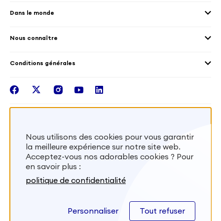
Les offres de mission
Droits humain et genre
Dans le monde
Les différents dispositifs de volontariat
Collectivités territoriales
Voir la carte
Témoignages de volontaires
Mobilités croisées
Nous connaître
Outre-Mer
Notre plateforme
Conditions générales
Santé
Les missions de France Volontaires
Mentions légales
Nous rejoindre
facebook
twitter
instagram
youtube
linkedin
Intégrer nos équipes
Recevez la lettr'info de France Volontaires
Nous utilisons des cookies pour vous garantir
la meilleure expérience sur notre site web.
S'inscrire
Acceptez-vous nos adorables cookies ? Pour
en savoir plus :
Besoin d’aide? Visitez notre foire aux
politique de confidentialité
questions
Personnaliser
Tout refuser