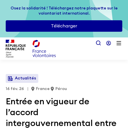
Passer au contenu principal
Osez la solidarité ! Téléchargez notre plaquette sur le
Osez la solidarité ! Téléchargez notre plaquette sur le
volontariat international.
volontariat international.
Télécharger
Télécharger
Actualités
16 fév. 26
France
Pérou
Entrée en vigueur de
l’accord
intergouvernemental entre