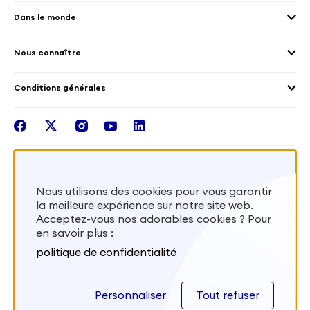
Les offres de mission
Droits humain et genre
Dans le monde
Les différents dispositifs de volontariat
Collectivités territoriales
Voir la carte
Témoignages de volontaires
Mobilités croisées
Nous connaître
Outre-Mer
Notre plateforme
Conditions générales
Santé
Les missions de France Volontaires
Mentions légales
Nous rejoindre
facebook
twitter
instagram
youtube
linkedin
Intégrer nos équipes
Recevez la lettr'info de France Volontaires
Nous utilisons des cookies pour vous garantir
la meilleure expérience sur notre site web.
S'inscrire
Acceptez-vous nos adorables cookies ? Pour
en savoir plus :
Besoin d’aide? Visitez notre foire aux
politique de confidentialité
questions
Personnaliser
Tout refuser
FAQ