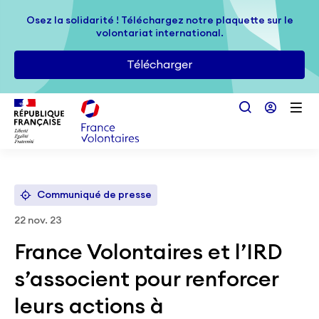
Passer au contenu principal
Osez la solidarité ! Téléchargez notre plaquette sur le
Osez la solidarité ! Téléchargez notre plaquette sur le
volontariat international.
volontariat international.
Télécharger
Télécharger
Communiqué de presse
22 nov. 23
France Volontaires et l’IRD
s’associent pour renforcer
leurs actions à