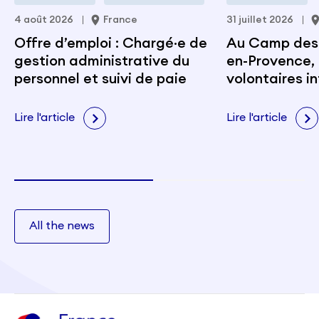
4 août 2026
France
31 juillet 2026
Offre d’emploi : Chargé·e de
Au Camp des M
gestion administrative du
en-Provence, 
personnel et suivi de paie
volontaires i
portent les v
citoyenneté e
Lire l'article
Lire l'article
All the news