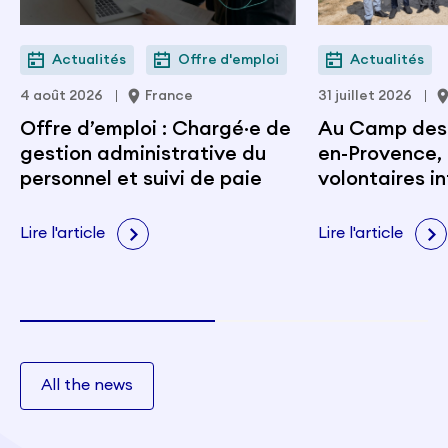
Actualités
Offre d'emploi
Actualités
4 août 2026
France
31 juillet 2026
Offre d’emploi : Chargé·e de
Au Camp des M
gestion administrative du
en-Provence, 
personnel et suivi de paie
volontaires i
portent les v
citoyenneté e
Lire l'article
Lire l'article
All the news