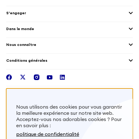
Envoyer des volontaires
Éducation et sport
S’engager
Accueillir des volontaires
Environnement
Les offres de mission
Droits humain et genre
Dans le monde
Les différents dispositifs de volontariat
Collectivités territoriales
Voir la carte
Témoignages de volontaires
Mobilités croisées
Nous connaître
Outre-Mer
Notre plateforme
Conditions générales
Santé
Les missions de France Volontaires
Mentions légales
Nous rejoindre
facebook
twitter
instagram
youtube
linkedin
Intégrer nos équipes
Recevez la lettr'info de France Volontaires
Nous utilisons des cookies pour vous garantir
la meilleure expérience sur notre site web.
S'inscrire
Acceptez-vous nos adorables cookies ? Pour
en savoir plus :
Besoin d’aide? Visitez notre foire aux
politique de confidentialité