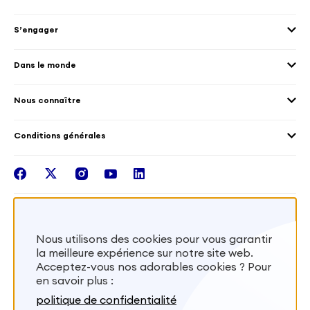
Envoyer des volontaires
Éducation et sport
S’engager
Accueillir des volontaires
Environnement
Les offres de mission
Droits humain et genre
Dans le monde
Les différents dispositifs de volontariat
Collectivités territoriales
Voir la carte
Témoignages de volontaires
Mobilités croisées
Nous connaître
Outre-Mer
Notre plateforme
Conditions générales
Santé
Les missions de France Volontaires
Mentions légales
Nous rejoindre
facebook
twitter
instagram
youtube
linkedin
Intégrer nos équipes
Recevez la lettr'info de France Volontaires
Nous utilisons des cookies pour vous garantir
la meilleure expérience sur notre site web.
S'inscrire
Acceptez-vous nos adorables cookies ? Pour
en savoir plus :
Besoin d’aide? Visitez notre foire aux
politique de confidentialité