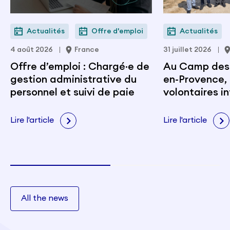
Actualités
Offre d'emploi
Actualités
4 août 2026
France
31 juillet 2026
Offre d’emploi : Chargé·e de
Au Camp des M
gestion administrative du
en-Provence, 
personnel et suivi de paie
volontaires i
portent les v
citoyenneté e
Lire l'article
Lire l'article
All the news