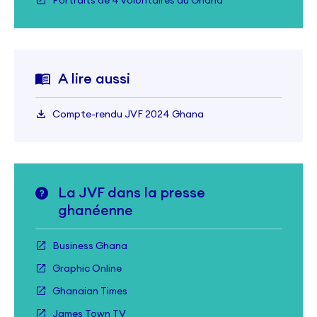
Portraits de 4 volontaires au Ghana
A lire aussi
Compte-rendu JVF 2024 Ghana
La JVF dans la presse
ghanéenne
Business Ghana
Graphic Online
Ghanaian Times
James Town TV