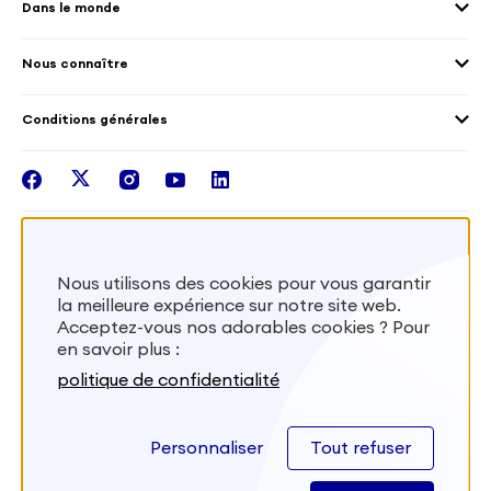
Dans le monde
Les différents dispositifs de volontariat
Collectivités territoriales
Voir la carte
Témoignages de volontaires
Mobilités croisées
Nous connaître
Outre-Mer
Notre plateforme
Conditions générales
Santé
Les missions de France Volontaires
Mentions légales
Nous rejoindre
facebook
twitter
instagram
youtube
linkedin
Intégrer nos équipes
Recevez la lettr'info de France Volontaires
Nous utilisons des cookies pour vous garantir
la meilleure expérience sur notre site web.
S'inscrire
Acceptez-vous nos adorables cookies ? Pour
en savoir plus :
Besoin d’aide? Visitez notre foire aux
politique de confidentialité
questions
Personnaliser
Tout refuser
FAQ