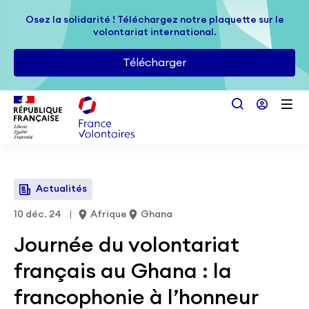
Passer au contenu principal
Osez la solidarité ! Téléchargez notre plaquette sur le
Osez la solidarité ! Téléchargez notre plaquette sur le
volontariat international.
volontariat international.
Télécharger
Télécharger
Actualités
10 déc. 24
Afrique
Ghana
Journée du volontariat
français au Ghana : la
francophonie à l’honneur