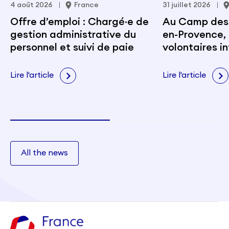
4 août 2026
France
31 juillet 2026
Offre d’emploi : Chargé·e de
Au Camp des M
gestion administrative du
en-Provence, 
personnel et suivi de paie
volontaires i
portent les v
citoyenneté e
Lire l'article
Lire l'article
All the news