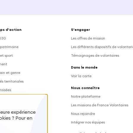
ps d’action
S’engager
030
Les offres de mission
 patrimoine
Les différents dispositifs de volontar
et sport
Témoignages de volontaires
ment
Dans le monde
ain et genre
Voir la carte
és territoriales
Nous connaître
roisées
Notre plateforme
Les missions de France Volontaires
lleure expérience
Nous rejoindre
okies ? Pour en
 des volontaires
Intégrer nos équipes
s volontaires