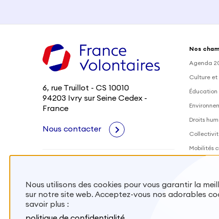
Nos cham
Agenda 2
Culture et
6, rue Truillot - CS 10010
Éducation 
94203 Ivry sur Seine Cedex -
Environne
France
Droits hum
Nous contacter
Collectivit
Mobilités c
Outre-Mer
Santé
Nous utilisons des cookies pour vous garantir la mei
sur notre site web. Acceptez-vous nos adorables co
Mobiliser
savoir plus :
Envoyer de
politique de confidentialité