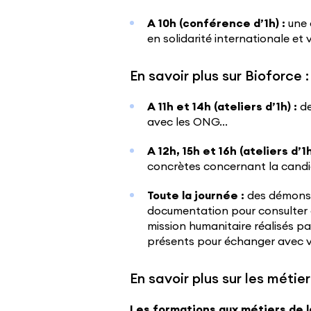
A 10h (conférence d’1h) :
une 
en solidarité internationale et
En savoir plus sur Bioforce :
A 11h et 14h (ateliers d’1h) :
de
avec les ONG…
A 12h, 15h et 16h (ateliers d’1h
concrètes concernant la candid
Toute la journée :
des démonstr
documentation pour consulter d
mission humanitaire réalisés pa
présents pour échanger avec v
En savoir plus sur les méti
Les formations aux métiers de la