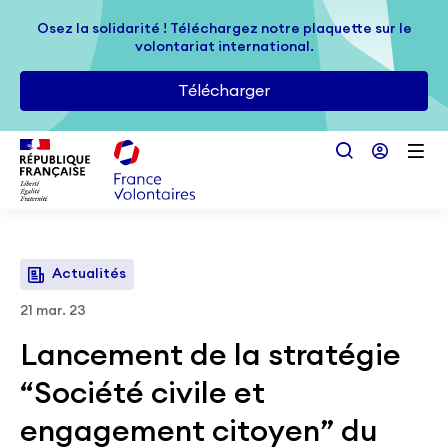
Passer au contenu principal
Osez la solidarité ! Téléchargez notre plaquette sur le
Osez la solidarité ! Téléchargez notre plaquette sur le
volontariat international.
volontariat international.
Télécharger
Télécharger
Actualités
21 mar. 23
Lancement de la stratégie
“Société civile et
engagement citoyen” du