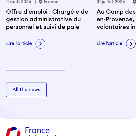
4 août 2026
France
31 juillet 2026
Offre d’emploi : Chargé·e de
Au Camp des M
gestion administrative du
en-Provence, 
personnel et suivi de paie
volontaires i
portent les v
citoyenneté e
Lire l'article
Lire l'article
All the news