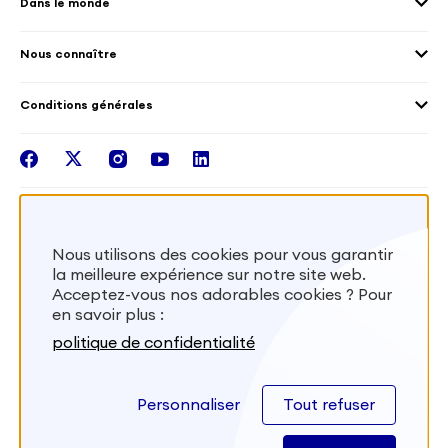
Dans le monde
Les différents dispositifs de volontariat
Collectivités territoriales
Voir la carte
Témoignages de volontaires
Mobilités croisées
Nous connaître
Outre-Mer
Notre plateforme
Conditions générales
Santé
Les missions de France Volontaires
Mentions légales
Nous rejoindre
facebook
twitter
instagram
youtube
linkedin
Intégrer nos équipes
Recevez la lettr'info de France Volontaires
Nous utilisons des cookies pour vous garantir
la meilleure expérience sur notre site web.
S'inscrire
Acceptez-vous nos adorables cookies ? Pour
en savoir plus :
Besoin d’aide? Visitez notre foire aux
politique de confidentialité
questions
Personnaliser
Tout refuser
FAQ