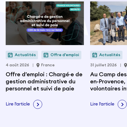
Actualités
Offre d'emploi
Actualités
4 août 2026
France
31 juillet 2026
Offre d’emploi : Chargé·e de
Au Camp des M
gestion administrative du
en-Provence, 
personnel et suivi de paie
volontaires i
portent les v
citoyenneté e
Lire l'article
Lire l'article