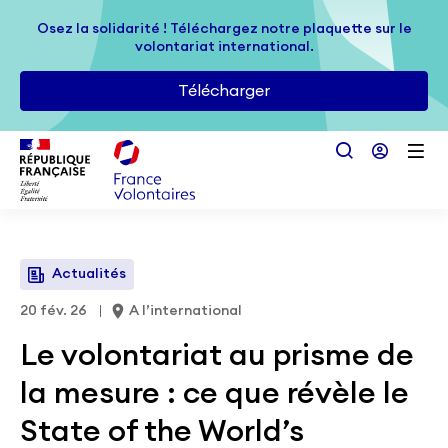
Passer au contenu principal
Osez la solidarité ! Téléchargez notre plaquette sur le
Osez la solidarité ! Téléchargez notre plaquette sur le
volontariat international.
volontariat international.
Télécharger
Télécharger
Actualités
20 fév. 26
A l’international
Le volontariat au prisme de
la mesure : ce que révèle le
State of the World’s