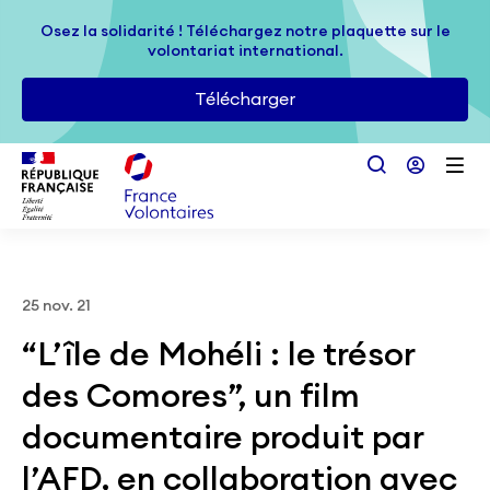
Passer au contenu principal
Osez la solidarité ! Téléchargez notre plaquette sur le
Osez la solidarité ! Téléchargez notre plaquette sur le
volontariat international.
volontariat international.
Télécharger
Télécharger
25 nov. 21
“L’île de Mohéli : le trésor
des Comores”, un film
documentaire produit par
l’AFD, en collaboration avec