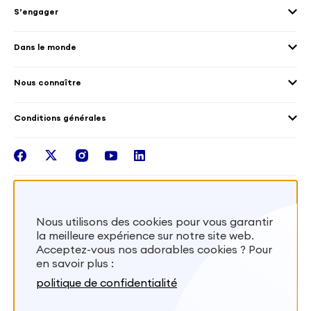
Éducation et sport
S’engager
Accueillir des volontaires
Environnement
Les offres de mission
Droits humain et genre
Dans le monde
Les différents dispositifs de volontariat
Collectivités territoriales
Voir la carte
Témoignages de volontaires
Mobilités croisées
Nous connaître
Outre-Mer
Notre plateforme
Conditions générales
Santé
Les missions de France Volontaires
Mentions légales
Nous rejoindre
facebook
twitter
instagram
youtube
linkedin
Intégrer nos équipes
Recevez la lettr'info de France Volontaires
Nous utilisons des cookies pour vous garantir
la meilleure expérience sur notre site web.
S'inscrire
Acceptez-vous nos adorables cookies ? Pour
en savoir plus :
Besoin d’aide? Visitez notre foire aux
politique de confidentialité
questions