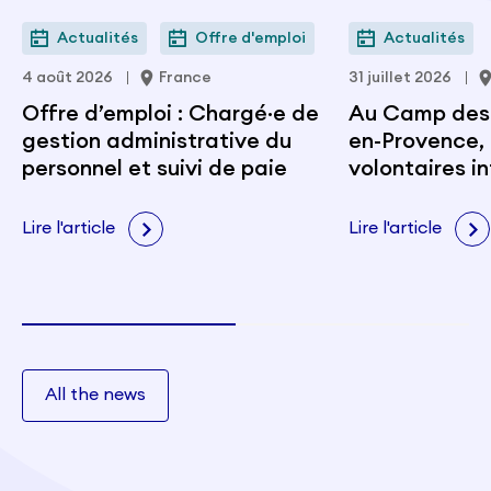
Actualités
Offre d'emploi
Actualités
4 août 2026
France
31 juillet 2026
Offre d’emploi : Chargé·e de
Au Camp des M
gestion administrative du
en-Provence, 
personnel et suivi de paie
volontaires i
portent les v
citoyenneté e
Lire l'article
Lire l'article
All the news