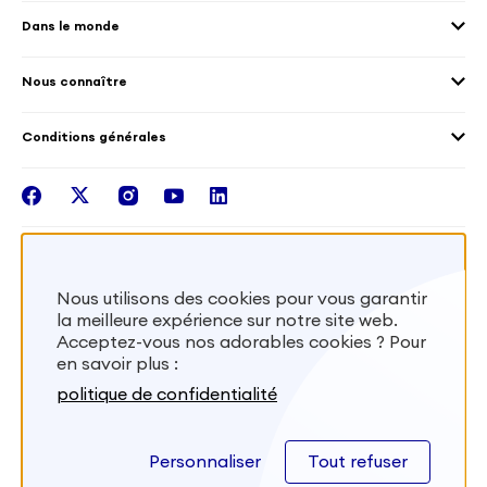
Les offres de mission
Droits humain et genre
Dans le monde
Les différents dispositifs de volontariat
Collectivités territoriales
Voir la carte
Témoignages de volontaires
Mobilités croisées
Nous connaître
Outre-Mer
Notre plateforme
Conditions générales
Santé
Les missions de France Volontaires
Mentions légales
Nous rejoindre
facebook
twitter
instagram
youtube
linkedin
Intégrer nos équipes
Recevez la lettr'info de France Volontaires
Nous utilisons des cookies pour vous garantir
la meilleure expérience sur notre site web.
S'inscrire
Acceptez-vous nos adorables cookies ? Pour
en savoir plus :
Besoin d’aide? Visitez notre foire aux
politique de confidentialité
questions
Personnaliser
Tout refuser
FAQ