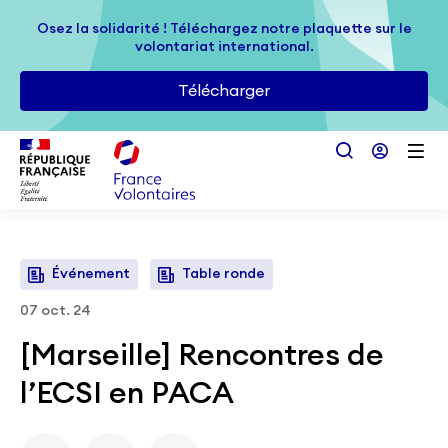
Passer au contenu principal
Osez la solidarité ! Téléchargez notre plaquette sur le
Osez la solidarité ! Téléchargez notre plaquette sur le
volontariat international.
volontariat international.
Télécharger
Télécharger
Événement
Table ronde
07 oct. 24
[Marseille] Rencontres de
l’ECSI en PACA