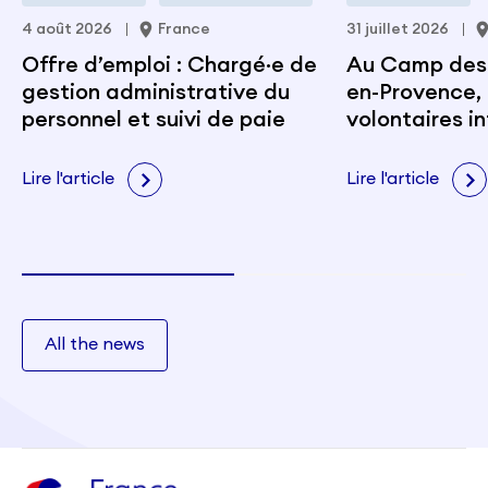
4 août 2026
France
31 juillet 2026
Offre d’emploi : Chargé·e de
Au Camp des M
gestion administrative du
en-Provence, 
personnel et suivi de paie
volontaires i
portent les v
citoyenneté e
Lire l'article
Lire l'article
All the news