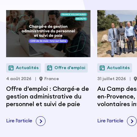
Actualités
Offre d'emploi
Actualités
4 août 2026
France
31 juillet 2026
Offre d’emploi : Chargé·e de
Au Camp des M
gestion administrative du
en-Provence, 
personnel et suivi de paie
volontaires i
portent les v
citoyenneté e
Lire l'article
Lire l'article