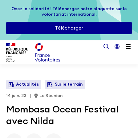
Passer au contenu principal
Osez la solidarité ! Téléchargez notre plaquette sur le
Osez la solidarité ! Téléchargez notre plaquette sur le
volontariat international.
volontariat international.
Télécharger
Télécharger
Actualités
Sur le terrain
14 juin. 23
La Réunion
Mombasa Ocean Festival
avec Nilda