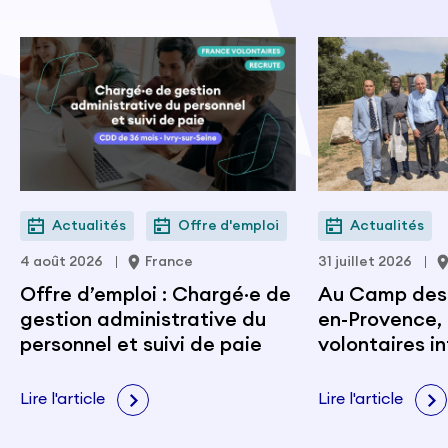
Actualités
Offre d'emploi
Actualités
4 août 2026
France
31 juillet 2026
Offre d’emploi : Chargé·e de
Au Camp des M
gestion administrative du
en-Provence, 
personnel et suivi de paie
volontaires i
portent les v
citoyenneté e
Lire l'article
Lire l'article