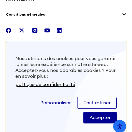
Outre-Mer
Notre plateforme
Conditions générales
Santé
Les missions de France Volontaires
Mentions légales
Nous rejoindre
facebook
twitter
instagram
youtube
linkedin
Intégrer nos équipes
Recevez la lettr'info de France Volontaires
Nous utilisons des cookies pour vous garantir
la meilleure expérience sur notre site web.
S'inscrire
Acceptez-vous nos adorables cookies ? Pour
en savoir plus :
Besoin d’aide? Visitez notre foire aux
politique de confidentialité
questions
Personnaliser
Tout refuser
FAQ
Accepter
Site développé par
Kernix