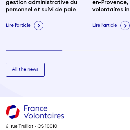
gestion administrative du
en-Provence, 
personnel et suivi de paie
volontaires i
portent les v
citoyenneté e
Lire l'article
Lire l'article
All the news
6, rue Truillot - CS 10010