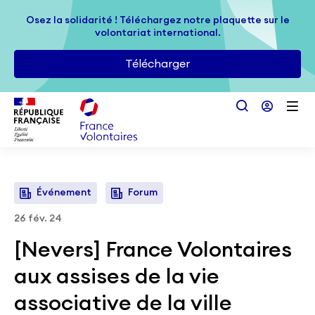
Passer au contenu principal
Osez la solidarité ! Téléchargez notre plaquette sur le
Osez la solidarité ! Téléchargez notre plaquette sur le
volontariat international.
volontariat international.
Télécharger
Télécharger
Événement
Forum
26 fév. 24
[Nevers] France Volontaires
aux assises de la vie
associative de la ville