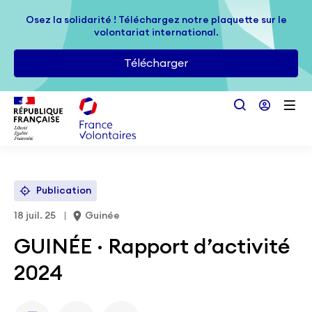
Passer au contenu principal
Osez la solidarité ! Téléchargez notre plaquette sur le
Osez la solidarité ! Téléchargez notre plaquette sur le
volontariat international.
volontariat international.
Télécharger
Télécharger
Publication
18 juil. 25
Guinée
GUINÉE · Rapport d’activité
2024