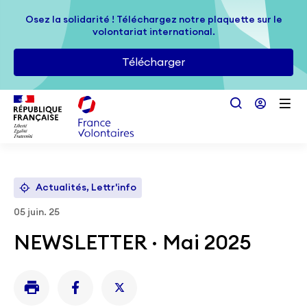
Passer au contenu principal
Osez la solidarité ! Téléchargez notre plaquette sur le
Osez la solidarité ! Téléchargez notre plaquette sur le
volontariat international.
volontariat international.
Télécharger
Télécharger
Actualités, Lettr'info
05 juin. 25
NEWSLETTER · Mai 2025