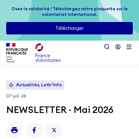
Passer au contenu principal
Osez la solidarité ! Téléchargez notre plaquette sur le
Osez la solidarité ! Téléchargez notre plaquette sur le
volontariat international.
volontariat international.
Télécharger
Télécharger
Actualités, Lettr'info
07 juil. 26
NEWSLETTER · Mai 2026