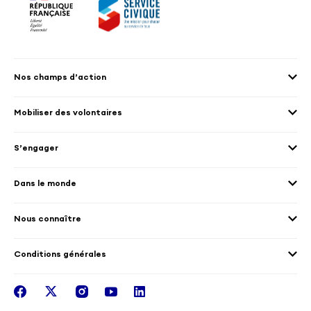
Nos champs d’action
Agenda 2030
Mobiliser des volontaires
Culture et patrimoine
Envoyer des volontaires
Éducation et sport
S’engager
Accueillir des volontaires
Environnement
Les offres de mission
Droits humain et genre
Dans le monde
Les différents dispositifs de volontariat
Collectivités territoriales
Voir la carte
Témoignages de volontaires
Mobilités croisées
Nous connaître
Outre-Mer
Notre plateforme
Conditions générales
Santé
Les missions de France Volontaires
Mentions légales
Nous rejoindre
facebook
twitter
instagram
youtube
linkedin
Intégrer nos équipes