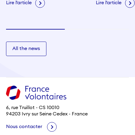
citoyenneté e
Lire l'article
Lire l'article
All the news
6, rue Truillot - CS 10010
94203 Ivry sur Seine Cedex - France
Nous contacter