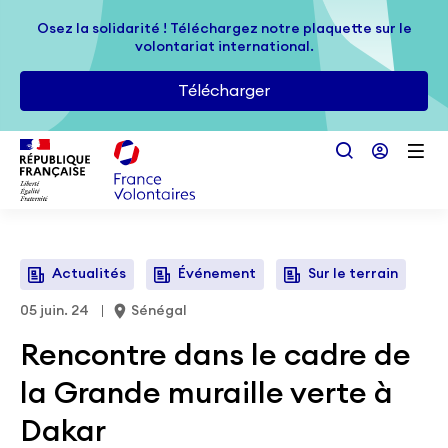
Passer au contenu principal
Osez la solidarité ! Téléchargez notre plaquette sur le
Osez la solidarité ! Téléchargez notre plaquette sur le
volontariat international.
volontariat international.
Télécharger
Télécharger
Actualités
Événement
Sur le terrain
05 juin. 24
Sénégal
Rencontre dans le cadre de
la Grande muraille verte à
Dakar