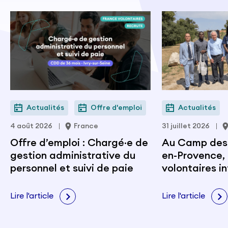
Actualités
Offre d'emploi
Actualités
4 août 2026
France
31 juillet 2026
Offre d’emploi : Chargé·e de
Au Camp des M
gestion administrative du
en-Provence, 
personnel et suivi de paie
volontaires i
portent les v
citoyenneté e
Lire l'article
Lire l'article