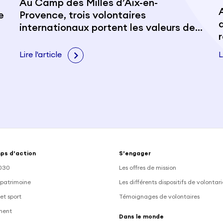
Au Camp des Milles d’Aix-en-
e
Provence, trois volontaires
internationaux portent les valeurs de
citoyenneté et de paix
Lire l'article
L
ps d’action
S’engager
030
Les offres de mission
 patrimoine
Les différents dispositifs de volontar
et sport
Témoignages de volontaires
ment
Dans le monde