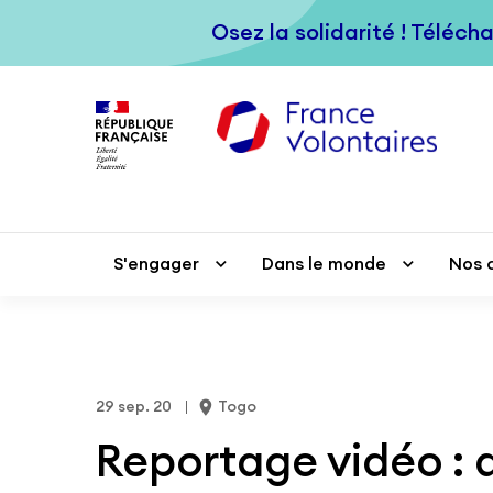
Passer au contenu principal
Osez la solidarité ! Téléch
Osez la solidarité ! Téléch
S'engager
S'engager
Dans le monde
Dans le monde
Nos 
Nos 
29 sep. 20
Togo
Reportage vidéo : 