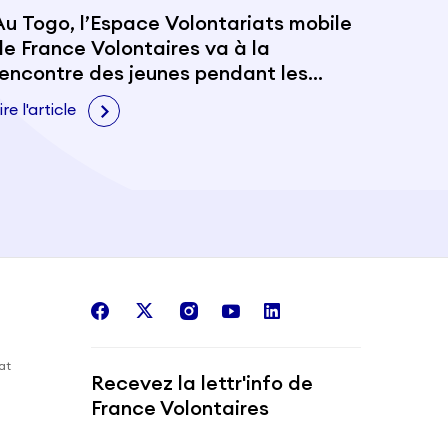
Au Togo, l’Espace Volontariats mobile
de France Volontaires va à la
rencontre des jeunes pendant les
Evalas
ire l'article
facebook
twitter
instagram
youtube
linkedin
iat
Recevez la lettr'info de
France Volontaires