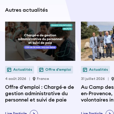
Autres actualités
Actualités
Offre d'emploi
Actualités
4 août 2026
France
31 juillet 2026
Offre d’emploi : Chargé·e de
Au Camp des M
gestion administrative du
en-Provence, 
personnel et suivi de paie
volontaires i
portent les v
citoyenneté e
Lire l'article
Lire l'article