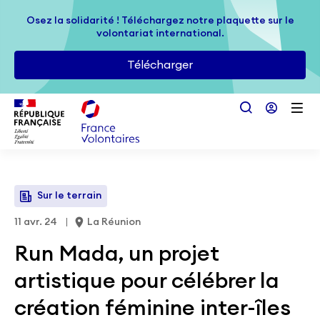
Passer au contenu principal
Osez la solidarité ! Téléchargez notre plaquette sur le
Osez la solidarité ! Téléchargez notre plaquette sur le
volontariat international.
volontariat international.
Télécharger
Télécharger
Sur le terrain
11 avr. 24
La Réunion
Run Mada, un projet
artistique pour célébrer la
création féminine inter-îles