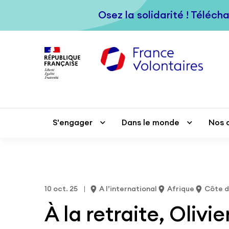
Passer au contenu principal
Osez la solidarité ! Téléch
Osez la solidarité ! Téléch
S'engager
S'engager
Dans le monde
Dans le monde
Nos 
Nos 
10 oct. 25
A l’international
Afrique
Côte d
À la retraite, Oli