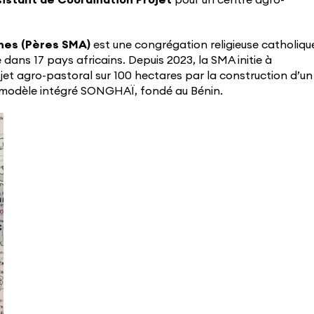
istant de Coordination Projet
pour un centre agro-
ines (Pères SMA)
est une congrégation religieuse catholiqu
dans 17 pays africains. Depuis 2023, la SMA initie à
jet agro-pastoral sur 100 hectares par la construction d’un
u modèle intégré SONGHAÏ, fondé au Bénin.